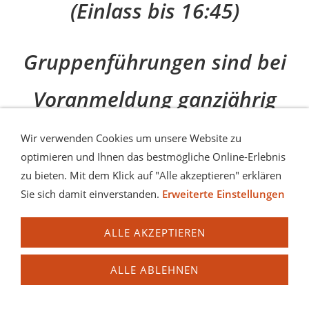
(Einlass bis 16:45)
Gruppenführungen sind bei
Voranmeldung ganzjährig
und auch außerhalb der
Wir verwenden Cookies um unsere Website zu
optimieren und Ihnen das bestmögliche Online-Erlebnis
Öffnungszeiten möglich.
zu bieten. Mit dem Klick auf "Alle akzeptieren" erklären
Sie sich damit einverstanden.
Erweiterte Einstellungen
SCHLOSSMUSEEN MAUTHAUSEN–
ALLE AKZEPTIEREN
BESONDERS (UND) EINMALIG
ALLE ABLEHNEN
Die
Schlossmuseen Mauthausen
im Schloss Pragstein
bestehen aus zwei Museen: