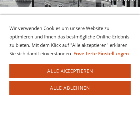
In diesem ursprünglich spätgotischen Haus befand sich
Wir verwenden Cookies um unsere Website zu
jahrzehntelang das ‚Gasthaus Wedl’ mit
optimieren und Ihnen das bestmögliche Online-Erlebnis
angeschlossener Fleischhauerei.
zu bieten. Mit dem Klick auf "Alle akzeptieren" erklären
Die Renaissance-Blendfassade ist hoch über das Dach
Sie sich damit einverstanden.
Erweiterte Einstellungen
hinausgezogen und wird auf beiden Seiten von runden
Ecktürmchen begrenzt. Im 3. Stock befindet sich in einer
ALLE AKZEPTIEREN
Nische eine Statue des Hl. Nikolaus, dem Schutzpatron
der Schiffer, Reisenden und Kaufleute.
ALLE ABLEHNEN
Der neue Besitzer gestaltete 1989, so wie beim
Nebengebäude ‚Schindta-Burg‘, die Fassade dieses
Hauses in einen eigenwilligen, dem Historismus
angelehnten Mischstil um.